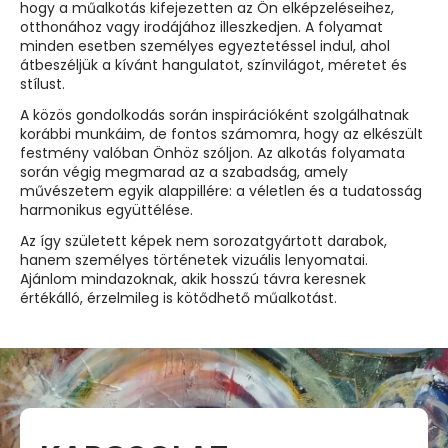
hogy a műalkotás kifejezetten az Ön elképzeléseihez,
otthonához vagy irodájához illeszkedjen. A folyamat
minden esetben személyes egyeztetéssel indul, ahol
átbeszéljük a kívánt hangulatot, színvilágot, méretet és
stílust.
A közös gondolkodás során inspirációként szolgálhatnak
korábbi munkáim, de fontos számomra, hogy az elkészült
festmény valóban Önhöz szóljon. Az alkotás folyamata
során végig megmarad az a szabadság, amely
művészetem egyik alappillére: a véletlen és a tudatosság
harmonikus együttélése.
Az így született képek nem sorozatgyártott darabok,
hanem személyes történetek vizuális lenyomatai.
Ajánlom mindazoknak, akik hosszú távra keresnek
értékálló, érzelmileg is kötődhető műalkotást.