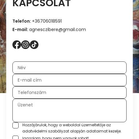
KAPCSOLAT
Telefon:
+36706018591
E-mail:
agnesczibere@gmail.com
Hozzájárulok, hogy a weboldal üzemeltetője az
adatvédelmi szabályzat
alapján adataimat kezelje.
Igazolom, hogy nem vagyok robot!