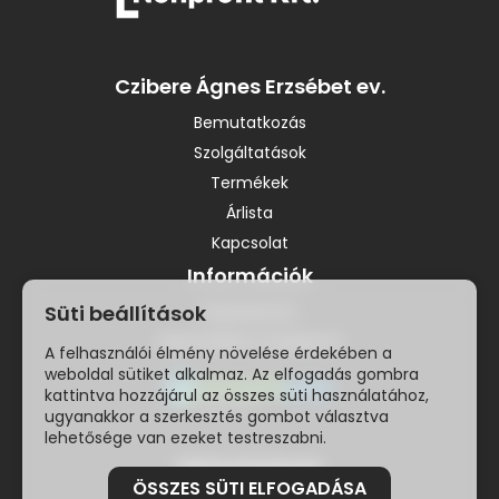
Czibere Ágnes Erzsébet ev.
Bemutatkozás
Szolgáltatások
Termékek
Árlista
Kapcsolat
Információk
Süti beállítások
Impresszum
Adatvédelmi szabályzat
A felhasználói élmény növelése érdekében a
weboldal sütiket alkalmaz. Az elfogadás gombra
kattintva hozzájárul az összes süti használatához,
ugyanakkor a szerkesztés gombot választva
lehetősége van ezeket testreszabni.
Elérhetőségek
ÖSSZES SÜTI ELFOGADÁSA