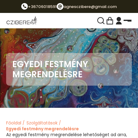
+36706018591
agnesczibere@gmail.com
EGYEDI FESTMÉNY
MEGRENDELÉSRE
Főoldal
Szolgáltatások
Egyedi festmény megrendelésre
Az egyedi festmény megrendelése lehetőséget ad arra,